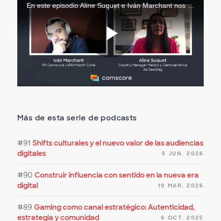
En este episodio Aline Suquet e Iván Marchant nos explican qué es la publicidad contextual y cómo funciona este tipo de inteligencia artificial.
Reproduc
Vídeo
Más de esta serie de podcasts
#91
Shifts culturales y el nuevo valor de las audiencias
digitales
5 JUN. 2026
#90
Construir influencia con sentido en la nueva era
digital
19 MAR. 2026
#89
Gaming como canal estratégico: Autenticidad,
estrategia y comunidad
6 OCT. 2025