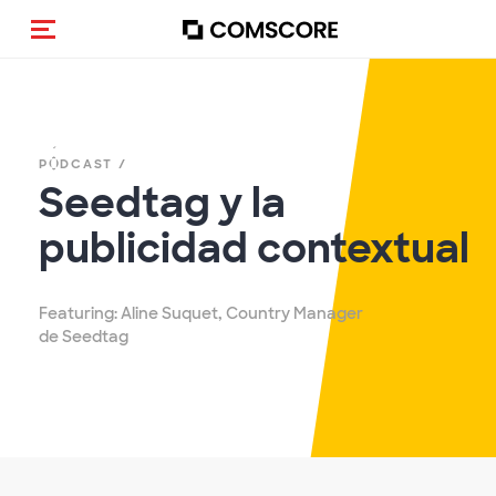
Activar navegación
PÓDCAST /
Seedtag y la
publicidad contextual
Featuring: Aline Suquet, Country Manager
de Seedtag