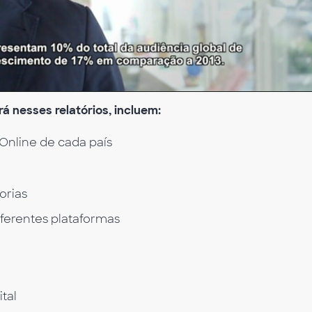
Video
á nesses relatórios, incluem:
nline de cada país
orias
diferentes plataformas
tal