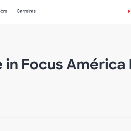
obre
Carreiras
e in Focus América 