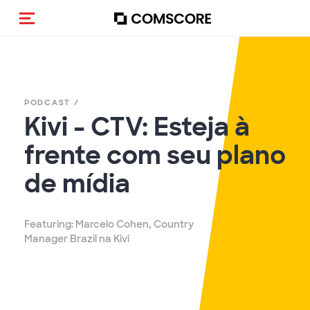
Alternar navegação
PODCAST /
Kivi - CTV: Esteja à
frente com seu plano
de mídia
Featuring: Marcelo Cohen, Country
Manager Brazil na Kivi