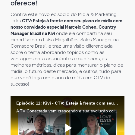
oferece!
Confira este novo episódio do Mídia & Marketing
Talks
CTV: Esteja à frente com seu plano de mídia com
nosso convidado especial Marcelo Cohen, Country
Manager Brazil na Kivi
onde ele compartilha seu
expertise com Luisa Magalhães, Sales Manager na
Comscore Brasil, e traz uma visão diferenciada
sobre o tema abordando tópicos como as
vantagens para anunciantes e publishers, as
melhores métricas, dicas para mensurar o plano de
mídia, o futuro deste mercado, e outros, tudo para
que você faça um plano de mídia em CTV de
sucesso!
Episódio 11: Kivi - CTV: Esteja à frente com seu plano de mídia
A TV Conectada vem crescendo e sua evolução coloca os profissionais de marketing e mídia diante do desafio de compreender o novo comportamento do consumidor e todas as possibilidades que este meio oferece!