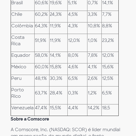
Brasil
60,6%
19,6%
5,1%
0,7%
14,1%
Chile
60,2%
24,3%
4,5%
3,3%
7,7%
Colômbia
64,3%
11,9%
4,3%
10,8%
8,8%
Costa
51,9%
11,9%
12,0%
1,0%
23,2%
Rica
Equador
58,0%
14,1%
8,0%
7,8%
12,0%
México
60,0%
15,8%
4,6%
4,1%
15,6%
Peru
48,1%
30,3%
6,5%
2,6%
12,5%
Porto
63,7%
28,4%
0,3%
1,2%
6,5%
Rico
Venezuela
47,4%
15,5%
4,4%
14,2%
18,5
Sobre a Comscore
A Comscore, Inc. (NASDAQ: SCOR) é líder mundial