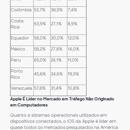
Colômbia
53,7%
38,9%
7,4%
Costa
63,9%
27,1%
8,9%
Rica
Equador
58,0%
30,0%
12,0%
México
58,2%
27,8%
14,0%
Peru
65,0%
24,1%
11,0%
Porto
45,6%
34,6%
19,9%
Rico
Venezuela
57,8%
31,4%
10,8%
Apple É Líder no Mercado em Tráfego Não Originado
em Computadores
Quanto a sistemas operacionais utilizados em
dispositivos conectados, o iOS da Apple é líder em
quase todos os mercados pesquisados na América