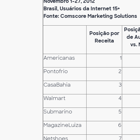
Novembro 1-27, 2012
Brasil, Usuários da Internet 15+
Fonte: Comscore Marketing Solutions
Posiç
Posição por
de A
Receita
vs.
Americanas
1
Pontofrio
2
CasaBahia
3
Walmart
4
Submarino
5
MagazineLuiza
6
Netshoes
7