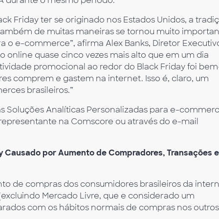
A durante o mesmo período.
 Friday ter se originado nos Estados Unidos, a tradi
 também de muitas maneiras se tornou muito importa
a o e-commerce”, afirma Alex Banks, Diretor Executiv
o online quase cinco vezes mais alto que em um dia
atividade promocional ao redor do Black Friday foi bem
es comprem e gastem na internet. Isso é, claro, um
rces brasileiros.”
as Soluções Analíticas Personalizadas para e-commerc
 representante na Comscore ou através do e-mail
ay Causado por Aumento de Compradores, Transações e
o de compras dos consumidores brasileiros da inter
(excluindo Mercado Livre, que e considerado um
parados com os hábitos normais de compras nos outros