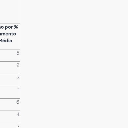
ão por %
umento
 Média
5
2
3
1
6
4
7