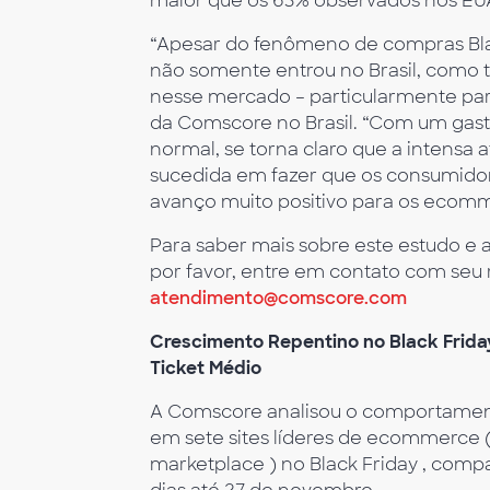
maior que os 63% observados nos EU
“Apesar do fenômeno de compras Black
não somente entrou no Brasil, como
nesse mercado – particularmente par
da Comscore no Brasil. “Com um gast
normal, se torna claro que a intensa 
sucedida em fazer que os consumidor
avanço muito positivo para os ecomme
Para saber mais sobre este estudo e 
por favor, entre em contato com seu
atendimento@comscore.com
Crescimento Repentino no Black Frid
Ticket Médio
A Comscore analisou o comportament
em sete sites líderes de ecommerce 
marketplace ) no Black Friday , com