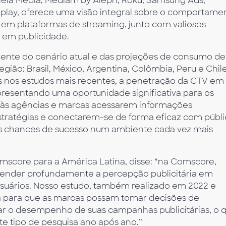
Canela Media, Mediam by Aleph, Roku, Samsung Ads,
lplay, oferece uma visão integral sobre o comportame
em plataformas de streaming, junto com valiosos
 em publicidade.
ente do cenário atual e das projeções de consumo de
gião: Brasil, México, Argentina, Colômbia, Peru e Chile
 nos estudos mais recentes, a penetração da CTV em
presentando uma oportunidade significativa para os
á às agências e marcas acessarem informações
stratégias e conectarem-se de forma eficaz com públ
as chances de sucesso num ambiente cada vez mais
mscore para a América Latina, disse: “na Comscore,
ender profundamente a percepção publicitária em
 usuários. Nosso estudo, também realizado em 2022 e
a para que as marcas possam tomar decisões de
r o desempenho de suas campanhas publicitárias, o 
te tipo de pesquisa ano após ano.”