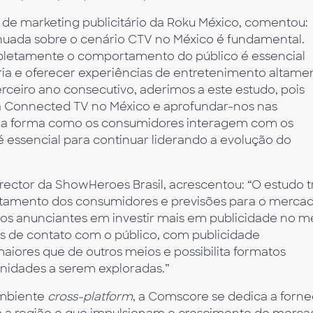
l de marketing publicitário da Roku México, comentou:
inuada sobre o cenário CTV no México é fundamental.
etamente o comportamento do público é essencial
ária e oferecer experiências de entretenimento altame
terceiro ano consecutivo, aderimos a este estudo, pois
 Connected TV no México e aprofundar-nos nas
 a forma como os consumidores interagem com os
 essencial para continuar liderando a evolução do
irector da ShowHeroes Brasil, acrescentou: “O estudo t
rtamento dos consumidores e previsões para o merca
os anunciantes em investir mais em publicidade no me
 de contato com o público, com publicidade
aiores que de outros meios e possibilita formatos
unidades a serem exploradas.”
mbiente
cross-platform
, a Comscore se dedica a forn