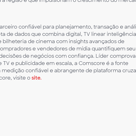
a a região e que impulsionam o crescimento do merc
eiro confiável para planejamento, transação e anál
a de dados que combina digital, TV linear inteligênci
e bilheteria de cinema com insights avançados de
compradores e vendedores de mídia quantifiquem seu
decisões de negócios com confiança. Líder comprov
e TV e publicidade em escala, a Comscore é a fonte
a medição confiável e abrangente de plataforma cruza
ore, visite o
site.