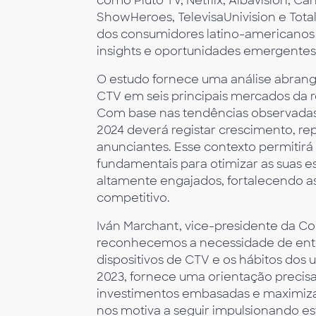
como Pluto TV, Netflix, Albavisión, 
ShowHeroes, TelevisaUnivision e Tota
dos consumidores latino-americanos 
insights e oportunidades emergentes
O estudo fornece uma análise abrang
CTV em seis principais mercados da re
Com base nas tendências observadas
2024 deverá registar crescimento, re
anunciantes. Esse contexto permitir
fundamentais para otimizar as suas e
altamente engajados, fortalecendo 
competitivo.
Iván Marchant, vice-presidente da Co
reconhecemos a necessidade de ent
dispositivos de CTV e os hábitos dos
2023, fornece uma orientação precis
investimentos embasadas e maximiza
nos motiva a seguir impulsionando es