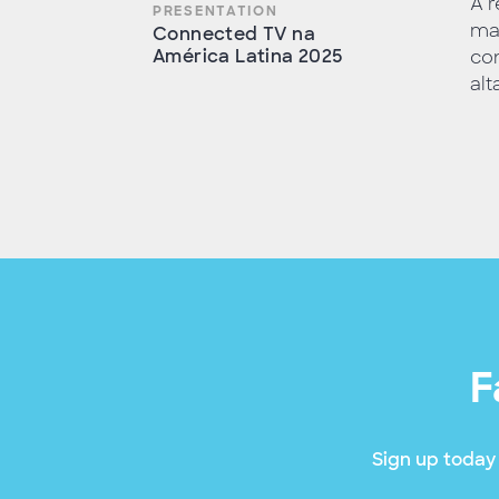
A r
PRESENTATION
ma
Connected TV na
América Latina 2025
co
alt
F
Sign up today 