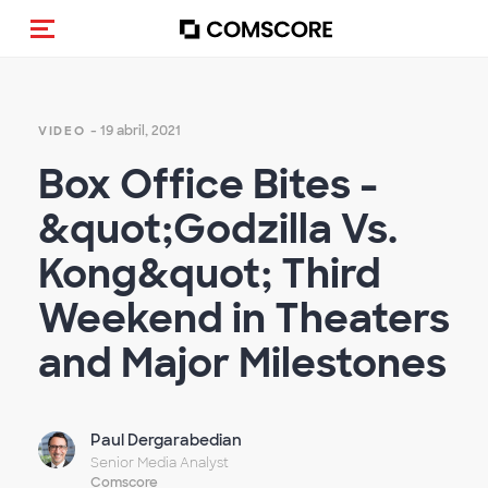
Alternar navegação
- 19 abril, 2021
VIDEO
Box Office Bites -
&quot;Godzilla Vs.
Kong&quot; Third
Weekend in Theaters
and Major Milestones
Paul Dergarabedian
Senior Media Analyst
Comscore