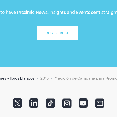
to have Proximic News, Insights and Events sent straight
REGÍSTRESE
es y libros blancos
2015
Medición de Campaña para Promov