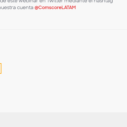
n de este webinar en Twitter mediante el hashtag
 nuestra cuenta
@ComscoreLATAM