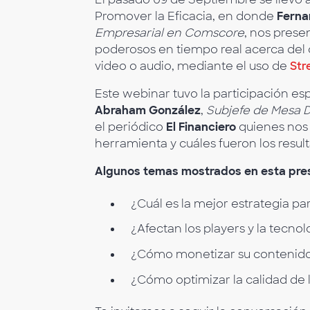
Promover la Eficacia, en donde
Ferna
Empresarial en Comscore
, nos prese
poderosos en tiempo real acerca del
video o audio, mediante el uso de
Str
Este webinar tuvo la participación es
Abraham González
,
Subjefe de Mesa Di
el periódico
El Financiero
quienes nos p
herramienta y cuáles fueron los resul
Algunos temas mostrados en esta pre
¿Cuál es la mejor estrategia pa
¿Afectan los players y la tecnol
¿Cómo monetizar su contenido
¿Cómo optimizar la calidad de 