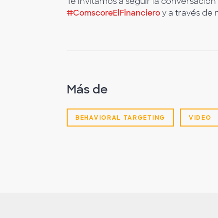
Te invitamos a seguir la conversació
#ComscoreElFinanciero
y a través de
Más de
BEHAVIORAL TARGETING
VIDEO