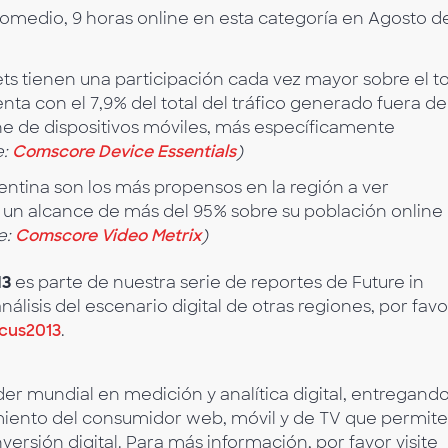
romedio, 9 horas online en esta categoría en Agosto d
lets tienen una participación cada vez mayor sobre el to
uenta con el 7,9% del total del tráfico generado fuera de
ene de dispositivos móviles, más específicamente
e:
Comscore Device Essentials
)
entina son los más propensos en la región a ver
 un alcance de más del 95% sobre su población online
e:
Comscore Video Metrix
)
13
es parte de nuestra serie de reportes de Future in
álisis del escenario digital de otras regiones, por favo
cus2013
.
er mundial en medición y analítica digital, entregand
iento del consumidor web, móvil y de TV que permite
nversión digital. Para más información, por favor visite