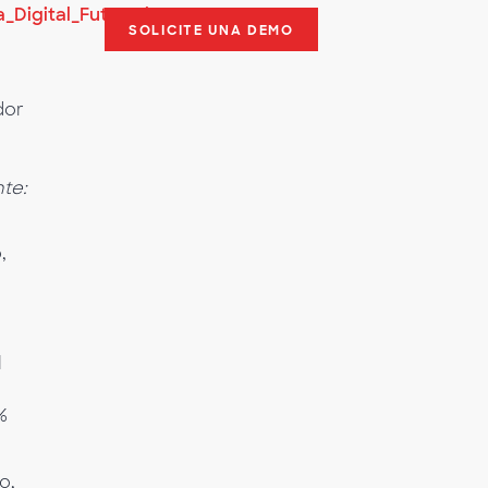
_Digital_Future_in_Focus
SOLICITE UNA DEMO
dor
te:
,
l
%
o,