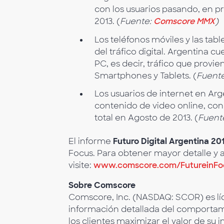
con los usuarios pasando, en p
2013. (
Fuente:
Comscore MMX
)
Los teléfonos móviles y las tab
del tráfico digital. Argentina c
PC, es decir, tráfico que provi
Smartphones y Tablets. (
Fuent
Los usuarios de internet en Arg
contenido de video online, con
total en Agosto de 2013. (
Fuent
El informe
Futuro Digital Argentina 20
Focus. Para obtener mayor detalle y an
visite:
www.comscore.com/FutureinFo
Sobre Comscore
Comscore, Inc. (NASDAQ: SCOR) es líd
información detallada del comportam
los clientes maximizar el valor de su i