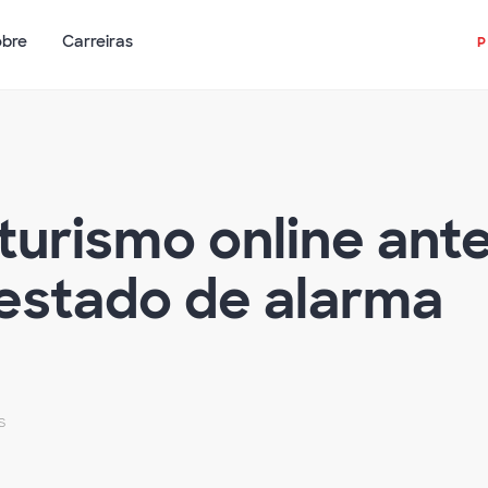
obre
Carreiras
 turismo online ant
estado de alarma
s