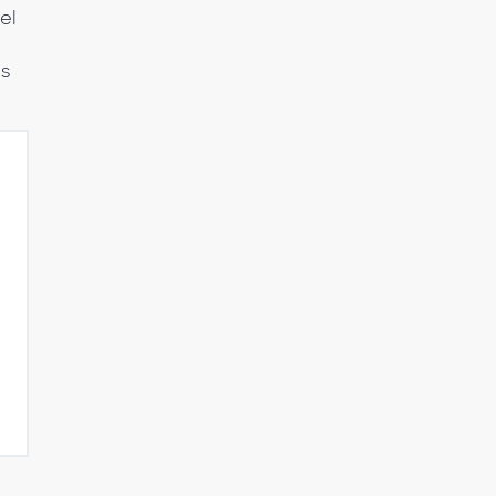
el
es