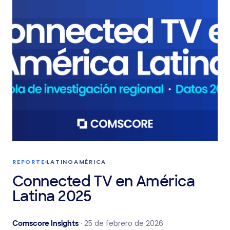
BLOG
EUROPA
Unlocking the future of
Cross-Platform
measurement