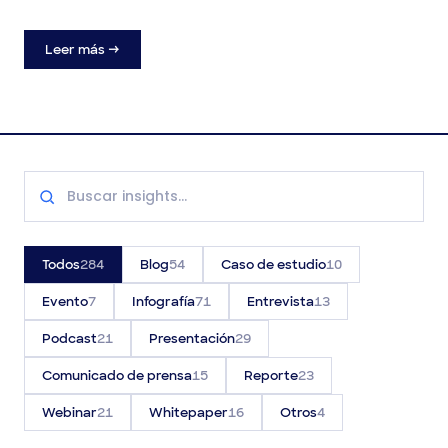
· 5 de junio de 2024
Comscore Insights
Leer más →
Todos
284
Blog
54
Caso de estudio
10
Evento
7
Infografía
71
Entrevista
13
Podcast
21
Presentación
29
Comunicado de prensa
15
Reporte
23
Webinar
21
Whitepaper
16
Otros
4