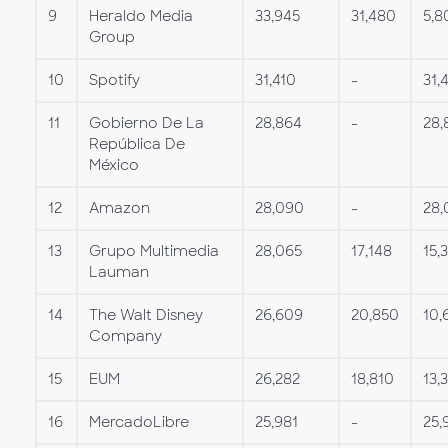
9
Heraldo Media
33,945
31,480
5,8
Group
10
Spotify
31,410
-
31,
11
Gobierno De La
28,864
-
28,
República De
México
12
Amazon
28,090
-
28,
13
Grupo Multimedia
28,065
17,148
15,3
Lauman
14
The Walt Disney
26,609
20,850
10,
Company
15
EUM
26,282
18,810
13,
16
MercadoLibre
25,981
-
25,