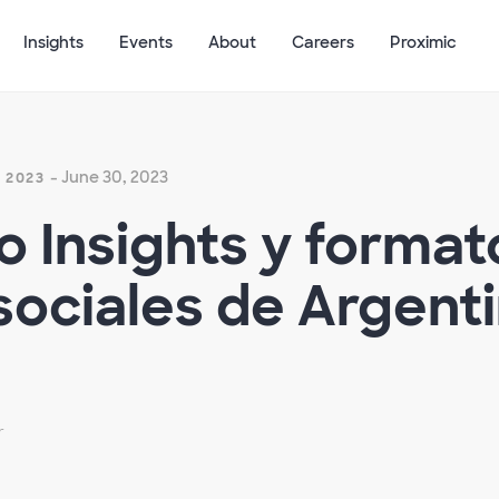
Insights
Events
About
Careers
Proximic
- June 30, 2023
 2023
 Insights y format
 sociales de Argent
r