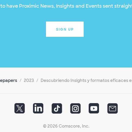
to have Proximic News, Insights and Events sent straight
SIGN UP
tepapers
2023
Descubriendo Insights y formatos eficaces en
© 2026 Comscore, Inc.