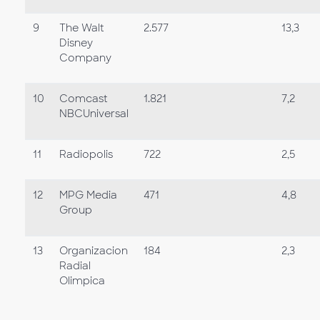
9
The Walt
2.577
13,3
Disney
Company
10
Comcast
1.821
7,2
NBCUniversal
11
Radiopolis
722
2,5
12
MPG Media
471
4,8
Group
13
Organizacion
184
2,3
Radial
Olimpica