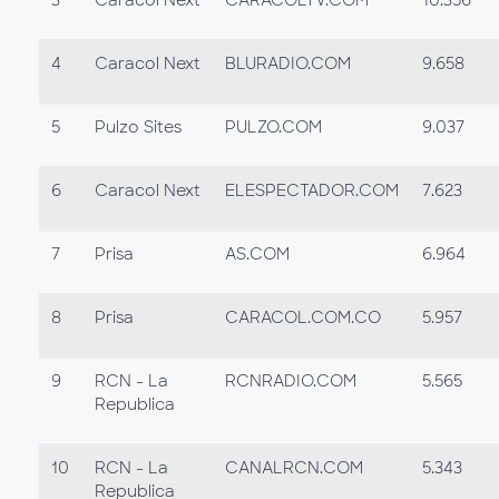
4
Caracol Next
BLURADIO.COM
9.658
5
Pulzo Sites
PULZO.COM
9.037
6
Caracol Next
ELESPECTADOR.COM
7.623
7
Prisa
AS.COM
6.964
8
Prisa
CARACOL.COM.CO
5.957
9
RCN - La
RCNRADIO.COM
5.565
Republica
10
RCN - La
CANALRCN.COM
5.343
Republica