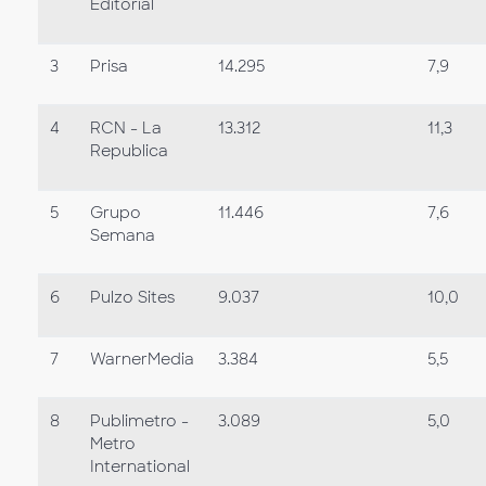
Editorial
3
Prisa
14.295
7,9
4
RCN - La
13.312
11,3
Republica
5
Grupo
11.446
7,6
Semana
6
Pulzo Sites
9.037
10,0
7
WarnerMedia
3.384
5,5
8
Publimetro -
3.089
5,0
Metro
International