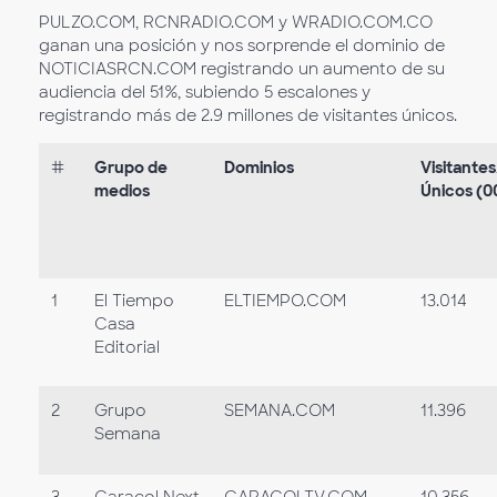
PULZO.COM, RCNRADIO.COM y WRADIO.COM.CO
ganan una posición y nos sorprende el dominio de
NOTICIASRCN.COM registrando un aumento de su
audiencia del 51%, subiendo 5 escalones y
registrando más de 2.9 millones de visitantes únicos.
#
Grupo de
Dominios
Visitante
medios
Únicos (0
1
El Tiempo
ELTIEMPO.COM
13.014
Casa
Editorial
2
Grupo
SEMANA.COM
11.396
Semana
3
Caracol Next
CARACOLTV.COM
10.356