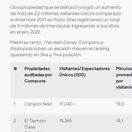
Otra propiedad que se destacó y logró un aumento
de más de 2,2 millones visitantes únicos comparado
a diciembre 2021 es
Pulzo Sites
registrando un total
de 9 millones de internautas ingresando a sus sitios
en enero 2022.
Mientras tanto,
The Walt Disney Company
y
Radiopolis
suben un escalón más en el ranking
quedando en 9na y 11va posición.
#
Propiedades
Visitantes/Espectadores
Minuto
auditadas por
Únicos (000)
promed
Comscore
por
visitant
1
Caracol Next
17.040
19,3
2
El Tiempo
15.385
14,1
Casa