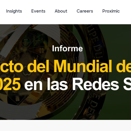
Insights
Events
About
Careers
Proximic