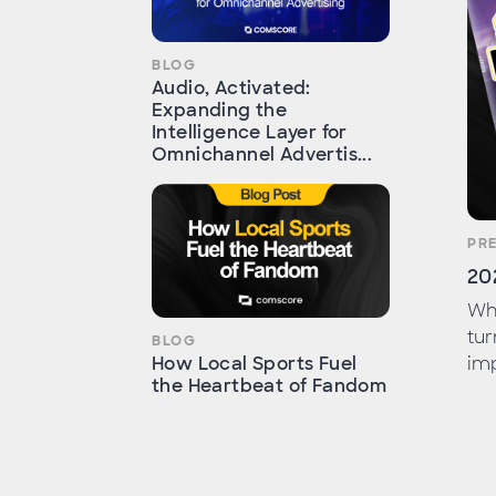
BLOG
Audio, Activated:
Expanding the
Intelligence Layer for
Omnichannel Advertis...
PR
20
Wh
tur
BLOG
imp
How Local Sports Fuel
the Heartbeat of Fandom