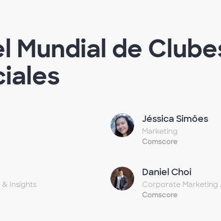
el Mundial de Clube
iales
Jéssica Simões
Marketing
Comscore
Daniel Choi
 & Insights
Corporate Marketing 
Comscore