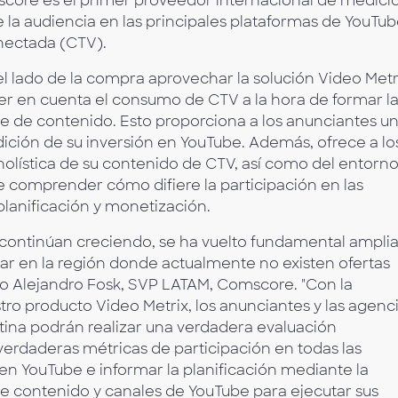
score es el primer proveedor internacional de medici
la audiencia en las principales plataformas de YouTub
onectada (CTV).
el lado de la compra aprovechar la solución Video Metr
r en cuenta el consumo de CTV a la hora de formar l
ve de contenido. Esto proporciona a los anunciantes u
ición de su inversión en YouTube. Además, ofrece a lo
holística de su contenido de CTV, así como del entorn
e comprender cómo difiere la participación en las
planificación y monetización.
continúan creciendo, se ha vuelto fundamental amplia
lar en la región donde actualmente no existen ofertas
ijo Alejandro Fosk, SVP LATAM, Comscore. "Con la
ro producto Video Metrix, los anunciantes y las agenc
ina podrán realizar una verdadera evaluación
erdaderas métricas de participación en todas las
 en YouTube e informar la planificación mediante la
de contenido y canales de YouTube para ejecutar sus