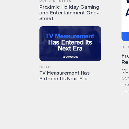
PRESENTATION
Proximic Holiday Gaming
and Entertainment One-
Sheet
BL
Fr
Re
BLOG
CE
TV Measurement Has
bey
Entered Its Next Era
ene
unc