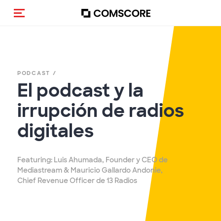
Toggle navigation
PODCAST /
El podcast y la
irrupción de radios
digitales
Featuring: Luis Ahumada, Founder y CEO de
Mediastream & Mauricio Gallardo Andonie,
Chief Revenue Officer de 13 Radios