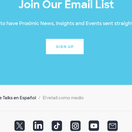
Join Our Email List
to have Proximic News, Insights and Events sent straight
SIGN UP
 Talks en Español
El retail como medio