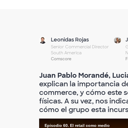
Leonidas Rojas
Senior Commercial Director
G
South America
N
Comscore
F
Juan Pablo Morandé, Luci
explican la importancia de
commerce, y cómo este se
físicas. A su vez, nos indi
cómo el grupo esta incurs
Episodio 60. El retail como medio