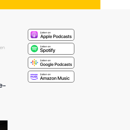
 en
e-