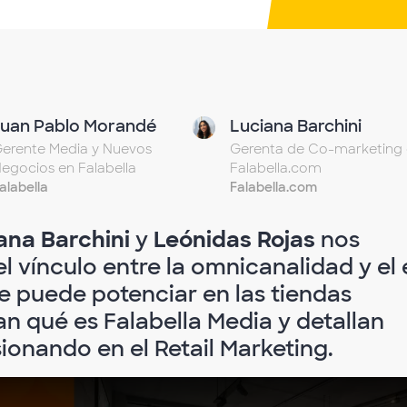
Juan Pablo Morandé
Luciana Barchini
erente Media y Nuevos
Gerenta de Co-marketing
egocios en Falabella
Falabella.com
alabella
Falabella.com
ana Barchini
y
Leónidas Rojas
nos
l vínculo entre la omnicanalidad y el 
 puede potenciar en las tiendas
can qué es Falabella Media y detallan
ionando en el Retail Marketing.