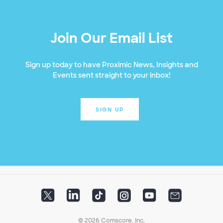
Join Our Email List
Sign up today to have Proximic News, Insights and
Events sent straight to your inbox!
SIGN UP
© 2026 Comscore, Inc.